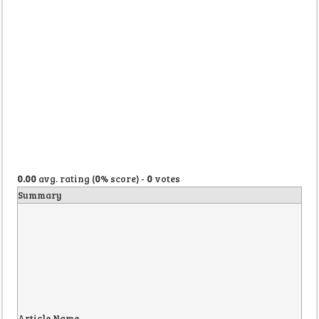
0.00
avg. rating (
0
% score) -
0
votes
Summary
Article Name