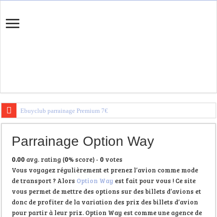
Ebuyclub parrainage Premium 7€
Igraal Parrainage Premium
Parrainage Option Way
Trouvez votre banque en ligne
0.00
avg. rating (
0
% score) -
0
votes
Vous voyagez régulièrement et prenez l’avion comme mode
de transport ? Alors
Option Way
est fait pour vous ! Ce site
vous permet de mettre des options sur des billets d’avions et
donc de profiter de la variation des prix des billets d’avion
pour partir à leur prix. Option Way est comme une agence de