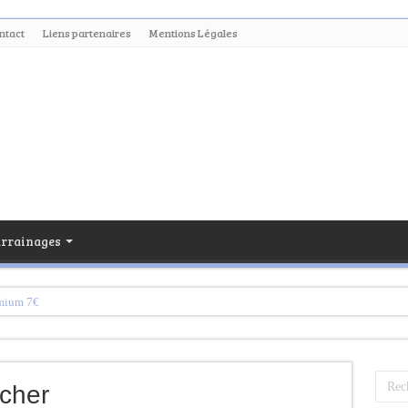
ntact
Liens partenaires
Mentions Légales
arrainages
emium 7€
m
ligne
cher