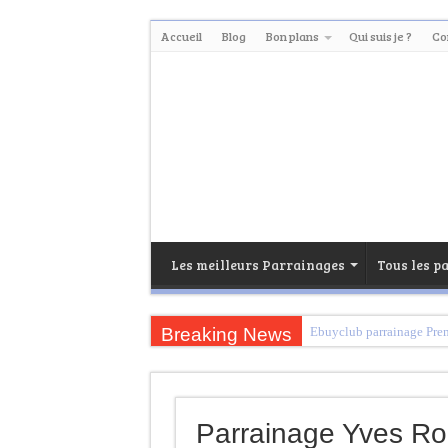
Accueil
Blog
Bon plans
Qui suis je ?
Co
Les meilleurs Parrainages
Tous les p
Breaking News
Ebuyclub parrainage Pr
Igraal Parrainage Premiu
Trouvez votre banque en 
Parrainage Yves Ro