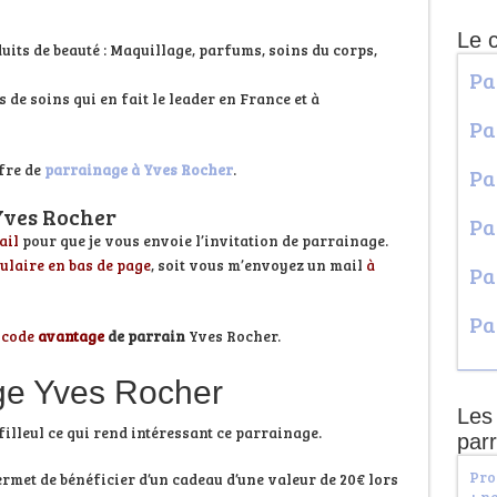
Le 
duits de beauté : Maquillage, parfums, soins du corps,
Pa
de soins qui en fait le leader en France et à
Pa
ffre de
parrainage à Yves Rocher
.
Pa
Yves Rocher
Pa
ail
pour que je vous envoie l’invitation de parrainage.
ulaire en bas de page
, soit vous m’envoyez un mail
à
Pa
Pa
 code
avantage
de parrain
Yves Rocher.
ge Yves Rocher
Les 
filleul ce qui rend intéressant ce parrainage.
par
Pro
permet de bénéficier d’un cadeau d’une valeur de 20€ lors