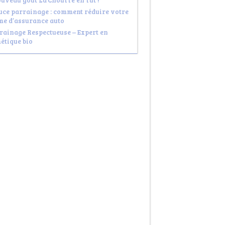
ouveau goût La Chouffe en fût !
uce parrainage : comment réduire votre
me d’assurance auto
rainage Respectueuse – Expert en
étique bio