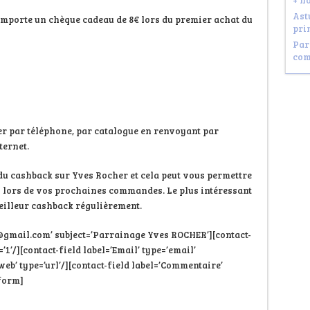
+ n
Ast
emporte un chèque cadeau de 8€ lors du premier achat du
pri
Par
com
 par téléphone, par catalogue en renvoyant par
ternet.
du cashback sur Yves Rocher et cela peut vous permettre
s lors de vos prochaines commandes. Le plus intéressant
meilleur cashback régulièrement.
gmail.com’ subject=’Parrainage Yves ROCHER’][contact-
1’/][contact-field label=’Email’ type=’email’
 web’ type=’url’/][contact-field label=’Commentaire’
-form]