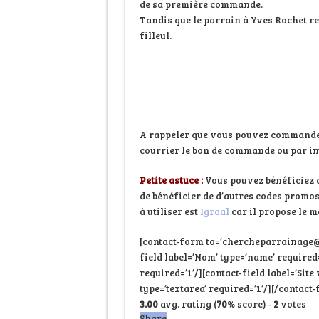
de sa première commande.
Tandis que le parrain à Yves Rochet r
filleul.
A rappeler que vous pouvez commander
courrier le bon de commande ou par in
Petite astuce :
Vous pouvez bénéficiez 
de bénéficier de d’autres codes promo
à utiliser est
Igraal
car il propose le 
[contact-form to=’chercheparrainage@
field label=’Nom’ type=’name’ required=’
required=’1’/][contact-field label=’Site
type=’textarea’ required=’1’/][/contact
3.00
avg. rating (
70
% score) -
2
votes
Share