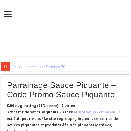
Ebuyclub parrainage Premium 7€
Igraal Parrainage Premium
Parrainage Sauce Piquante –
Trouvez votre banque en ligne
Code Promo Sauce Piquante
5.00
avg. rating (
98
% score) -
3
votes
Amateur de Sauce Piquante ? Alors
le site Sauce-Piquante.Fr
est fait pour vous ! Le site regroupe plusieurs centaines de
sauces piquantes et produits dérivés piquants (graines,