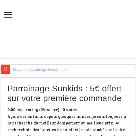
Ebuyclub parrainage Premium 7€
Igraal Parrainage Premium
Parrainage Sunkids : 5€ offert
Trouvez votre banque en ligne
sur votre première commande
0.00
avg. rating (
0
% score) -
0
votes
Ayant des enfants depuis quelques années, je suis toujours à
la recherche du meilleur équipement au meilleur prix. Je
recherchais des lunettes de soleil et je suis tombé sur le site