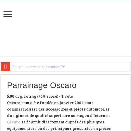
Ebuyclub parrainage Premium 7€
Igraal Parrainage Premium
Parrainage Oscaro
Trouvez votre banque en ligne
5.00
avg. rating (
96
% score) -
1
vote
Oscaro.com a été fondée en janvier 2001 pour
commercialiser des accessoires et pièces automobiles
d’origine et de qualité supérieure au moyen d’Internet.
Oscaro
se fournit directement auprès des plus gros
équipementiers ou des principaux grossistes en pièces