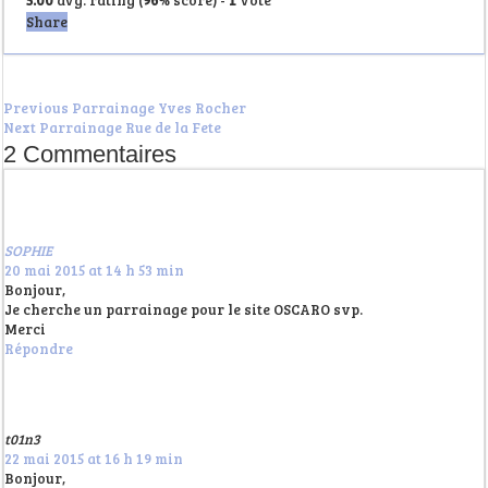
5.00
avg. rating (
96
% score) -
1
vote
Share
Previous
Parrainage Yves Rocher
Next
Parrainage Rue de la Fete
2 Commentaires
SOPHIE
20 mai 2015 at 14 h 53 min
Bonjour,
Je cherche un parrainage pour le site OSCARO svp.
Merci
Répondre
t01n3
22 mai 2015 at 16 h 19 min
Bonjour,