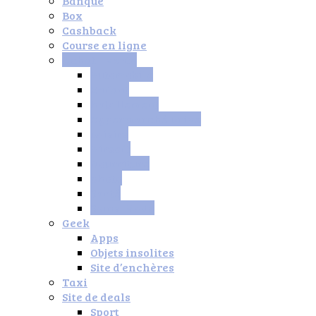
Banque
Box
Cashback
Course en ligne
Achat – vente
Automobile
Enfant
habillement
Hypermarché Drive
Loisirs
Airsoft
Nourriture
photo
Santé
Soins-Mode
Geek
Apps
Objets insolites
Site d’enchères
Taxi
Site de deals
Sport