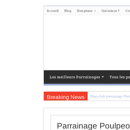
Accueil
Blog
Bon plans
Qui suis je ?
Co
Les meilleurs Parrainages
Tous les p
Breaking News
Ebuyclub parrainage Pr
Igraal Parrainage Premiu
Trouvez votre banque en 
Parrainage Poulpeo