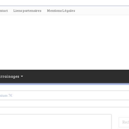
ntact
Liens partenaires
Mentions Légales
arrainages
emium 7€
m
ligne