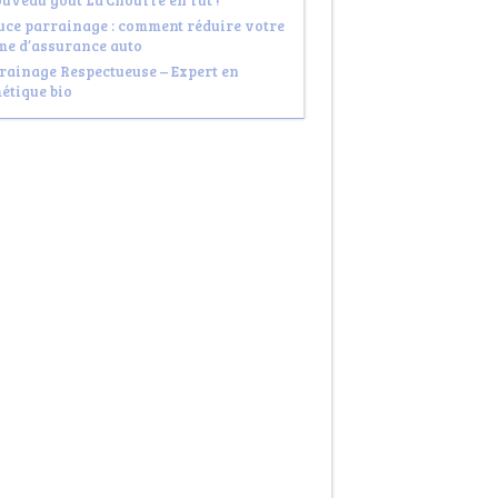
ouveau goût La Chouffe en fût !
uce parrainage : comment réduire votre
me d’assurance auto
rainage Respectueuse – Expert en
étique bio