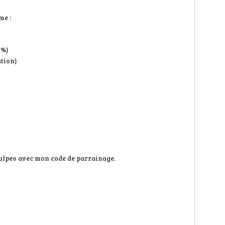
me :
0%)
tion)
oulpeo avec mon code de parrainage.