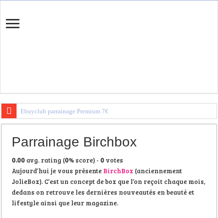
Ebuyclub parrainage Premium 7€
Igraal Parrainage Premium
Parrainage Birchbox
Trouvez votre banque en ligne
0.00
avg. rating (
0
% score) -
0
votes
Aujourd’hui je vous présente
BirchBox
(anciennement
JolieBox). C’est un concept de box que l’on reçoit chaque mois,
dedans on retrouve les dernières nouveautés en beauté et
lifestyle ainsi que leur magazine.