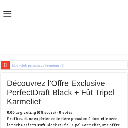
Ebuyclub parrainage Premium 7€
Igraal Parrainage Premium
Découvrez l’Offre Exclusive
Trouvez votre banque en ligne
PerfectDraft Black + Fût Tripel
Karmeliet
0.00
avg. rating (
0
% score) -
0
votes
Profitez d’une expérience de bière pression à domicile avec
le pack PerfectDraft Black et Fût Tripel Karmeliet, une offre